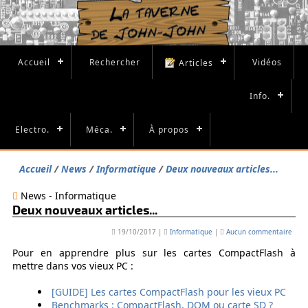
Accueil
Rechercher
Vidéos
Articles
Info.
Electro.
Méca.
À propos
Accueil
News
Informatique
Deux nouveaux articles...
News - Informatique
Deux nouveaux articles...
19/10/2017
|
Informatique
|
Aucun commentaire
Pour en apprendre plus sur les cartes CompactFlash à
mettre dans vos vieux PC :
[GUIDE] Les cartes CompactFlash pour les vieux PC
Benchmarks : CompactFlash, DOM ou carte SD ?