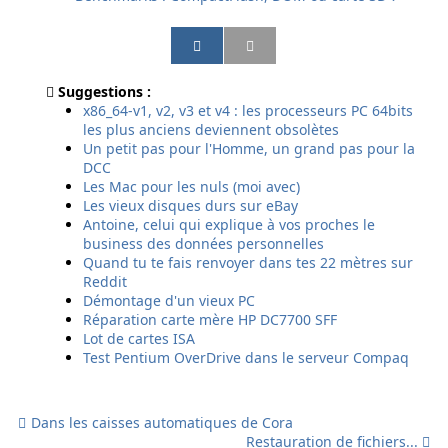
P
P
P
P
a
a
a
a
r
r
r
r
Suggestions :
t
t
t
t
x86_64-v1, v2, v3 et v4 : les processeurs PC 64bits
a
a
a
a
les plus anciens deviennent obsolètes
g
g
g
g
Un petit pas pour l'Homme, un grand pas pour la
e
e
e
e
DCC
r
r
r
r
Les Mac pour les nuls (moi avec)
p
p
p
p
Les vieux disques durs sur eBay
a
a
a
a
Antoine, celui qui explique à vos proches le
r
r
r
r
business des données personnelles
e
E
s
S
Quand tu te fais renvoyer dans tes 22 mètres sur
m
m
m
M
Reddit
a
a
s
S
Démontage d'un vieux PC
i
i
Réparation carte mère HP DC7700 SFF
l
l
Lot de cartes ISA
Test Pentium OverDrive dans le serveur Compaq
Dans les caisses automatiques de Cora
Restauration de fichiers...