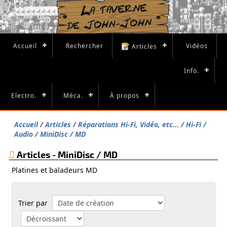
Accueil
Rechercher
Vidéos
Articles
Info.
Electro.
Méca.
À propos
Accueil
Articles
Réparations Hi-Fi, Vidéo, etc...
Hi-Fi /
Audio
MiniDisc / MD
Articles - MiniDisc / MD
Platines et baladeurs MD
Trier par