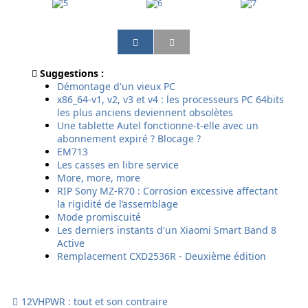
P
P
P
P
a
a
a
a
r
r
r
r
Suggestions :
t
t
t
t
Démontage d'un vieux PC
a
a
a
a
x86_64-v1, v2, v3 et v4 : les processeurs PC 64bits
g
g
g
g
les plus anciens deviennent obsolètes
e
e
e
e
Une tablette Autel fonctionne-t-elle avec un
r
r
r
r
abonnement expiré ? Blocage ?
p
p
p
p
EM713
a
a
a
a
Les casses en libre service
r
r
r
r
More, more, more
e
E
s
S
RIP Sony MZ-R70 : Corrosion excessive affectant
m
m
m
M
la rigidité de l’assemblage
a
a
s
S
Mode promiscuité
i
i
Les derniers instants d'un Xiaomi Smart Band 8
l
l
Active
Remplacement CXD2536R - Deuxième édition
12VHPWR : tout et son contraire