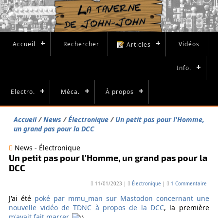
Accueil
Rechercher
Vidéos
Articles
Info.
Electro.
Méca.
À propos
Accueil
News
Électronique
Un petit pas pour l'Homme,
un grand pas pour la DCC
News - Électronique
Un petit pas pour l'Homme, un grand pas pour la
DCC
11/01/2023
|
Électronique
|
1 Commentaire
J'ai été
poké par mmu_man sur Mastodon concernant une
nouvelle vidéo de TDNC à propos de la DCC
, la première
m'avait fait marrer
.