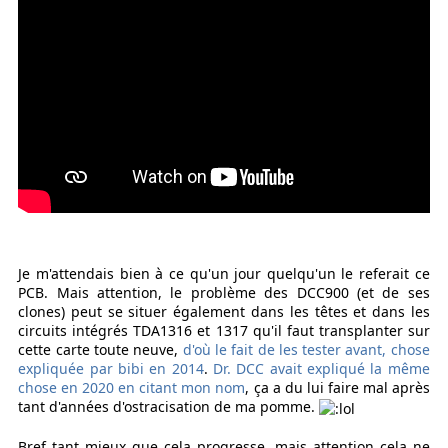
Je m'attendais bien à ce qu'un jour quelqu'un le referait ce
PCB. Mais attention, le problème des DCC900 (et de ses
clones) peut se situer également dans les têtes et dans les
circuits intégrés TDA1316 et 1317 qu'il faut transplanter sur
cette carte toute neuve,
d'où le fait de les tester avant, chose
expliquée par bibi en 2014
.
Dr. DCC avait expliqué la même
chose en 2020 en citant mon nom
, ça a du lui faire mal après
tant d'années d'ostracisation de ma pomme.
Bref tant mieux que cela progresse, mais attention cela ne