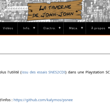
Vidéos
Info.
Electro.
Méca.
À propos
s l'utilité (
issu des essais SNES2CDI
) dans une Playstation S
'infos :
https://github.com/kalymos/psnee