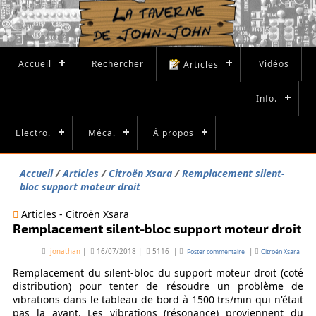
Accueil
Rechercher
Vidéos
Articles
Info.
Electro.
Méca.
À propos
Accueil
Articles
Citroën Xsara
Remplacement silent-
bloc support moteur droit
Articles - Citroën Xsara
Remplacement silent-bloc support moteur droit
jonathan
|
16/07/2018
|
5116
|
|
Poster commentaire
Citroën Xsara
Remplacement du silent-bloc du support moteur droit (coté
distribution) pour tenter de résoudre un problème de
vibrations dans le tableau de bord à 1500 trs/min qui n'était
pas la avant. Les vibrations (résonance) proviennent du