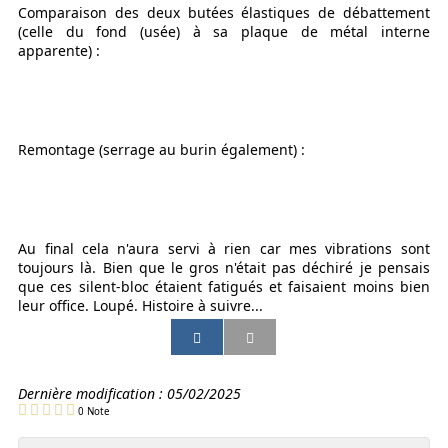
Comparaison des deux butées élastiques de débattement
(celle du fond (usée) à sa plaque de métal interne
apparente) :
Remontage (serrage au burin également) :
Au final cela n'aura servi à rien car mes vibrations sont
toujours là. Bien que le gros n'était pas déchiré je pensais
que ces silent-bloc étaient fatigués et faisaient moins bien
leur office. Loupé. Histoire à suivre...
P
P
P
P
a
a
a
a
r
r
r
r
t
t
t
t
Dernière modification :
05/02/2025
a
a
a
a
0
Note
g
g
g
g