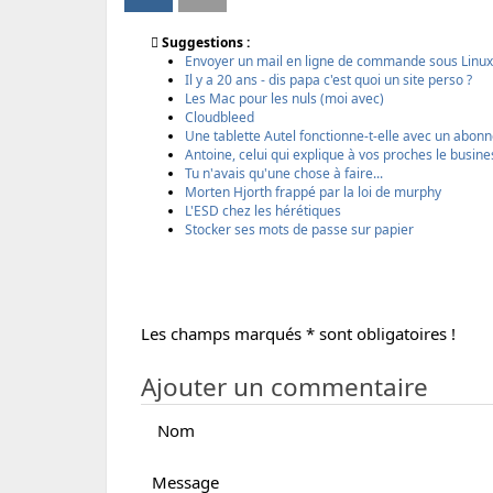
a
a
m
e
r
r
p
r
Suggestions :
t
t
r
s
Envoyer un mail en ligne de commande sous Linux 
a
a
i
i
Il y a 20 ans - dis papa c'est quoi un site perso ?
g
g
m
o
Les Mac pour les nuls (moi avec)
e
e
e
n
Cloudbleed
r
r
r
i
Une tablette Autel fonctionne-t-elle avec un abon
p
p
m
Antoine, celui qui explique à vos proches le busi
a
a
p
Tu n'avais qu'une chose à faire...
r
r
r
Morten Hjorth frappé par la loi de murphy
e
E
i
L'ESD chez les hérétiques
m
m
m
Stocker ses mots de passe sur papier
a
a
a
i
i
b
l
l
l
e
Les champs marqués * sont obligatoires !
Ajouter un commentaire
Nom
Message