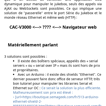
dynamique pour manipuler le jukebox, seuls des appels via
AJAX ou WebSockets sont possibles. Ce qui implique une
solution de "passerelle" entre le port Série du Jukebox et le
monde réseau Ethernet et même web (HTTP) :
CAC-V3000 <---> ???? <---> Navigateur web
Matériellement parlant
3 solutions sont possibles :
Il existe des boîtiers spéciaux, appelés des « serial
servers » ou « serial over IP » mais ils sont hors de prix
et propriétaires.
Avec un Arduino : il existe des shields "Ethernet". Ce
dernier pouvant faire donc office de serveur HTTP, très
bon tutoriel pour manipuler les librairies Serial et
Ethernet sur OC :
Ce serait la solution la plus efficiente.
Malheureusement son prix est élevé :
◦ [url=https://boutique.semageek.com/fr/513-arduino-
ethernet-shield-2-
8058333490328.html]https://boutique.semageek.com/fr