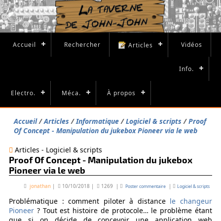
Accueil
Rechercher
Vidéos
Articles
Info.
Electro.
Méca.
À propos
Accueil
Articles
Informatique
Logiciel & scripts
Proof
Of Concept - Manipulation du jukebox Pioneer via le web
Articles - Logiciel & scripts
Proof Of Concept - Manipulation du jukebox
Pioneer via le web
jonathan
|
10/10/2018
|
1269
|
|
Poster commentaire
Logiciel & scripts
Problématique : comment piloter à distance
le changeur
Pioneer
? Tout est histoire de protocole… le problème étant
que si on décide de concevoir une application web