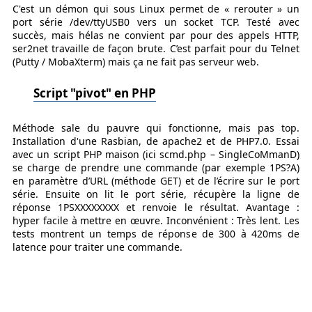
C'est un démon qui sous Linux permet de « rerouter » un
port série /dev/ttyUSB0 vers un socket TCP. Testé avec
succès, mais hélas ne convient par pour des appels HTTP,
ser2net travaille de façon brute. C’est parfait pour du Telnet
(Putty / MobaXterm) mais ça ne fait pas serveur web.
Script "pivot" en PHP
Méthode sale du pauvre qui fonctionne, mais pas top.
Installation d'une Rasbian, de apache2 et de PHP7.0. Essai
avec un script PHP maison (ici scmd.php – SingleCoMmanD)
se charge de prendre une commande (par exemple 1PS?A)
en paramètre d’URL (méthode GET) et de l’écrire sur le port
série. Ensuite on lit le port série, récupère la ligne de
réponse 1PSXXXXXXXX et renvoie le résultat. Avantage :
hyper facile à mettre en œuvre. Inconvénient : Très lent. Les
tests montrent un temps de réponse de 300 à 420ms de
latence pour traiter une commande.