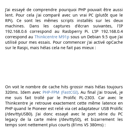
J'ai essayé de comprendre pourquoi PHP pouvait être aussi
lent. Pour cela j'ai comparé avec un vrai PC (plutôt que le
RPi). Ce sont les mêmes scripts installés sur les deux
machines. Dans les captures d'écran suivantes, l'IP
192.168.0.6 correspond au Rasbperry Pi. L'IP 192.168.0.4
correspond au
Thinkcentre M91p
sous un Debian 9.5 que j'ai
utilisé pour mes essais. Pour commencer j'ai activé opCache
sur le Raspi, mais hélas cela ne fait pas mieux :
On voit le nombre de cache hits grossir mais hélas toujours
320ms. Idem avec
PHP-FPM (FastCGI)
. Au final j'ai trouvé, je
me suis fait trollé par le Prolific PL-2303. Car avec le
Thinkcentre je retrouve exactement cette même latence en
PHP quand le Pioneer est relié via cet adaptateur USB Prolific
(/dev/ttyUSB0). J'ai donc essayé avec le port série du PC
legacy de la carte mère (/dev/ttyS0), et bizarrement les
temps sont nettement plus courts (81ms VS 380ms) :