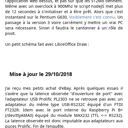
l'application web dessus, et pas sûr que les 512Mo tiennent.
Même avec un overclock à 900Mhz le script nodeJS met plus
de 12 secondes à s'initialiser et à être prêt. Alors que c'est
instantané sur le Pentium G630.
Visiblement c'est connu
. Un
passage à la version 3 voire carrément y mettre un vrai PC
sera nécessaire. Sinon il faudra le cantonner à un rôle de
pivot.
Un petit schéma fait avec LibreOffice Draw :
Mise à jour le 29/10/2018
J'ai reçu mes petits achat d'eBay. Après quelques essais il
s'avère que la latence observée "d'ouverture de port" avec
l'adaptateur USB Prolific PL2303 ne se retrouve pas avec un
adaptateur du même type USB-RS232C équipé d'un FTDI
FT232R. Idem avec le port interne du Raspberry Pi B+
(/dev/ttyAMA0) équipé du module MAX232 (TTL <-> RS232).
La latence observée est donc imputable aux adaptateurs aux
puces Prolific. Fin de l'enquête.